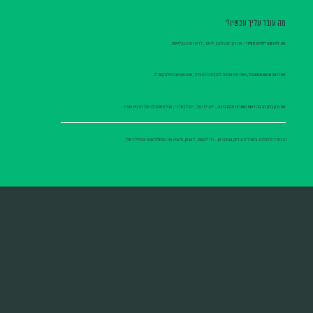
מה עובר עליך עכשיו?
את לא רוצה "לשים תווית"
– את רק רוצה להבין, לעזור, לדעת מה נכון לעשות.
את רואה שהוא מתוסכל,
שאת מתאמצת להבין מה הוא צריך, שהמפגש עם העולם קשה לו.
את מקבלת הרבה דעות סותרות מהסביבה –
“תני לו זמן”, “הכל בסדר”, אבל משהו בלב שלך מרגיש אחרת.
זה בסדר להתלבט. ובשביל זה בדיוק אנחנו כאן – כדי להקשיב, לאבחן, ולהציע את המסלול שמתאים לילד שלך.
מה תקבלי במרכז האבחון?