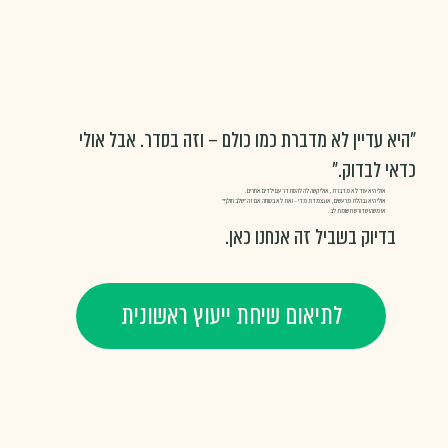
"היא עדיין לא מדברת כמו כולם – וזה בסדר. אבל אולי
כדאי לבדוק."
אולי היא עוד לא מדברת, אולי קשה לה להסתדר עם ילדים אחרים.
אולי היא נבהלת מרעשים, או נצמדת מדי – ואת לא בטוחה אם זה "שלב חולף"
או משהו שדורש תשומת לב.
בדיוק בשביל זה אנחנו כאן.
לתיאום שיחת ייעוץ ראשונית